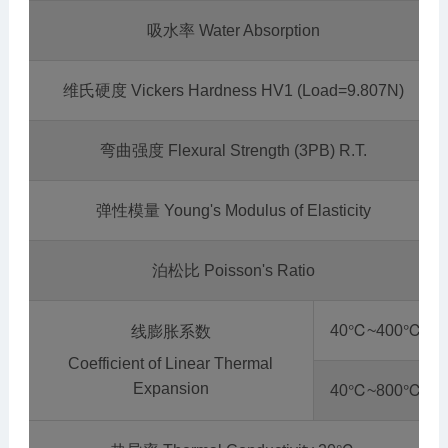
吸水率 Water Absorption
维氏硬度 Vickers Hardness HV1 (Load=9.807N)
弯曲强度 Flexural Strength (3PB) R.T.
弹性模量 Young's Modulus of Elasticity
泊松比 Poisson's Ratio
40℃~400℃
线膨胀系数
Coefficient of Linear Thermal
Expansion
40℃~800℃