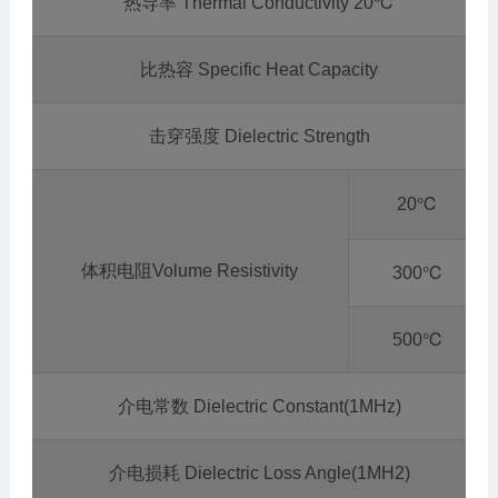
热导率 Thermal Conductivity 20℃
比热容 Specific Heat Capacity
击穿强度 Dielectric Strength
20℃
体积电阻Volume Resistivity
300℃
500℃
介电常数 Dielectric Constant(1MHz)
介电损耗 Dielectric Loss Angle(1MH2)