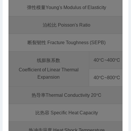
弹性模量Young's Modulus of Elasticity
泊松比 Poisson's Ratio
断裂韧性 Fracture Toughness (SEPB)
40℃~400℃
线膨胀系数
Coefficient of Linear Thermal
Expansion
40℃~800℃
热导率Thermal Conductivity 20℃
比热容 Specific Heat Capacity
热冲击温度 Heat Shock Temperature