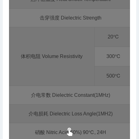
击穿强度 Dielectric Strength
20℃
体积电阻 Volume Resistivity
300℃
500℃
介电常数 Dielectric Constant(1MHz)
介电损耗 Dielectric Loss Angle(1MH2)

硝酸 Nitric Acid(60%) 90℃, 24H