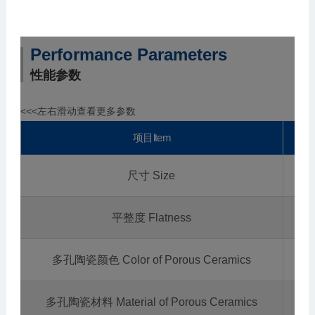
Performance Parameters
性能参数
<<<左右滑动查看更多参数
项目ltem
尺寸 Size
4 i
平整度 Flatness
3
多孔陶瓷颜色 Color of Porous Ceramics
多孔陶瓷材料 Material of Porous Ceramics
A