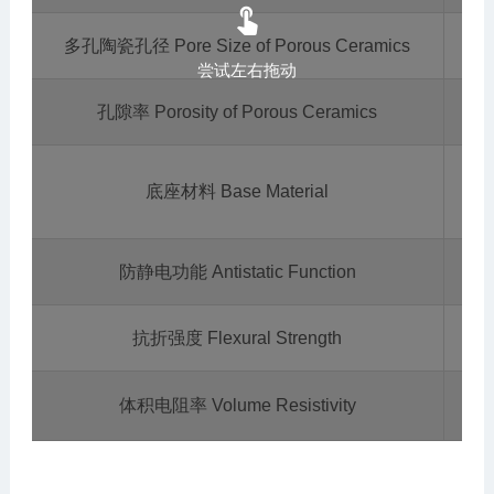

多孔陶瓷孔径 Pore Size of Porous Ceramics
尝试左右拖动
孔隙率 Porosity of Porous Ceramics
St
底座材料 Base Material
防静电功能 Antistatic Function
抗折强度 Flexural Strength
体积电阻率 Volume Resistivity