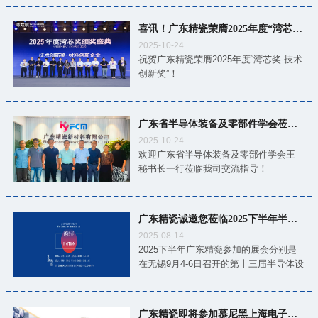
停歇。期待与您在下一段“芯”旅程中，再
次相遇！
喜讯！广东精瓷荣膺2025年度“湾芯奖-技术创新奖”
2025-10-24
祝贺广东精瓷荣膺2025年度“湾芯奖-技术
创新奖”！
广东省半导体装备及零部件学会莅临精瓷交流指导
2025-10-24
欢迎广东省半导体装备及零部件学会王
秘书长一行莅临我司交流指导！
广东精瓷诚邀您莅临2025下半年半导体展会
2025-08-14
2025下半年广东精瓷参加的展会分别是
在无锡9月4-6日召开的第十三届半导体设
备与核心部件及材料展、在深圳9月10-
12日召开的SEMI-e深圳国际半导体展暨
2025集成电路产业创新展、在深圳10月
广东精瓷即将参加慕尼黑上海电子生产设备展，诚邀您前来观展！