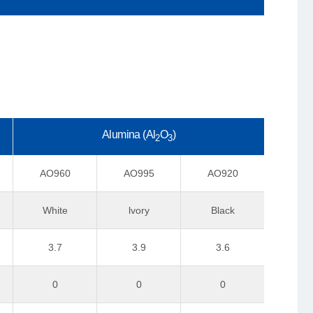
Alumina (Al
O
)
2
3
AO960
AO995
AO920
White
lvory
Black
3.7
3.9
3.6
0
0
0