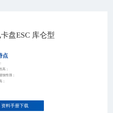
卡盘ESC 库仑型
特点
：
性高；
侵蚀性强；
高；
。
资料手册下载