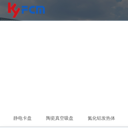
库仑型
首页
>
产品中心
>
静电卡盘
>
库仑型
静电卡盘
陶瓷真空吸盘
氮化铝发热体